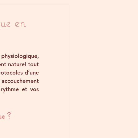
ue en
physiologique
, 
t naturel tout 
otocoles d’une 
 accouchement 
 rythme et vos 
e ?