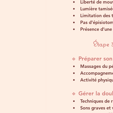
Liberté de mo
Lumière tamisé
Limitation des 
Pas d’épisiotom
Présence d’une
Étape 
🔹 Préparer son
Massages du pé
Accompagnemen
Activité physi
🔹 Gérer la dou
Techniques de r
Sons graves et 