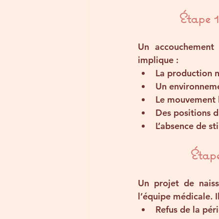
Étape 1
Un accouchement 
implique :
La production n
Un environneme
Le 
mouvement l
Des 
positions 
L’absence de st
Étape
Un projet de naiss
l’équipe médicale
. 
Refus de la pér