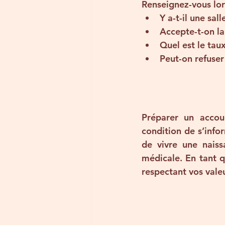
Renseignez-vous lors
Y a-t-il une 
sall
Accepte-t-on la
Quel est le 
taux
Peut-on 
refuser
Préparer un accou
condition de s’info
de vivre une naissa
médicale. En tant q
respectant vos valeu