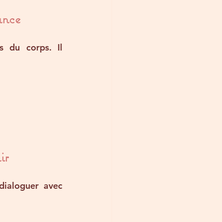
ance
ls du corps
. Il 
ir
dialoguer avec 