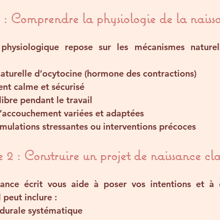
 : Comprendre la physiologie de la naiss
physiologique repose sur les 
mécanismes nature
aturelle d’
ocytocine
 (hormone des contractions)
nt calme et sécurisé
ibre
 pendant le travail
d’accouchement variées
 et adaptées
imulations stressantes ou interventions précoces
 2 : Construire un projet de naissance cla
ance écrit vous aide à 
poser vos intentions
 et à 
Il peut inclure :
idurale systématique