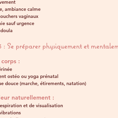
uvement
e, ambiance calme
touchers vaginaux
ie sauf urgence
 doula
3 : Se préparer physiquement et mentale
 corps :
rinée
t ostéo ou yoga prénatal
que douce
 (marche, étirements, natation)
leur naturellement :
espiration et de visualisation
vibrations