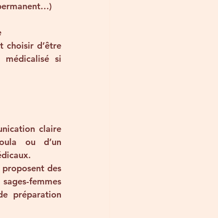
g permanent…)
e
choisir d’être 
médicalisé si 
ication claire 
oula
 ou d’un 
édicaux.
 proposent des 
 sages-femmes 
e préparation 