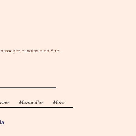
 massages et soins bien-être -
rver
Mama d'or
More
la