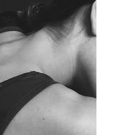
ressentent le besoin de se reconnecter à elles-
mêmes et à leur ressenti. C’est dans ce contexte
que certaines découvrent les oracles de
grossesse : des cartes pensées pour
accompagner les femmes enc