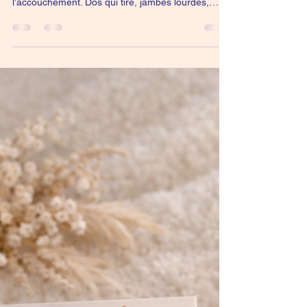
Massage femme enceinte à
Poitiers : soulager les tensions
pendant la grossesse
Pendant la grossesse, le corps change vite. Et
souvent, il commence à se faire sentir bien avant
l’accouchement. Dos qui tire, jambes lourdes,
bassin tendu…Tu continues à faire avec, en te
disant que c’est “normal”. 👉 Mais ça ne veut pas
dire que tu es obligée de rester comme ça. Un
massage femme enceinte adapté peut vraiment
soulager ces tensions et t’aider à retrouver du
confort dans ton corps, pendant ta grossesse.