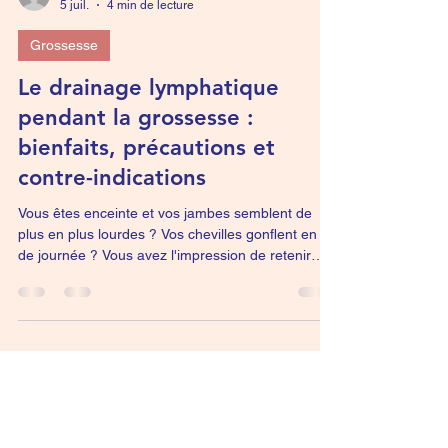
floriane
5 juil.
4 min de lecture
Grossesse
Le drainage lymphatique
pendant la grossesse :
bienfaits, précautions et
contre-indications
Vous êtes enceinte et vos jambes semblent de
plus en plus lourdes ? Vos chevilles gonflent en fin
de journée ? Vous avez l'impression de retenir
l'eau, surtout lorsqu'il fait chaud ? Ces inconforts
sont fréquents pendant la grossesse. Beaucoup
de futures mamans cherchent alors des solutions
pour retrouver davantage de confort sans prendre
de médicaments. Le drainage lymphatique fait
partie des approches qui peuvent aider à soulager
certains de ces désagréments.