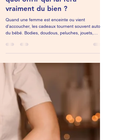
Grossesse
Idée cadeau pour une future
ou jeune maman à Poitiers :
quoi offrir qui lui fera
vraiment du bien ?
Quand une femme est enceinte ou vient
d’accoucher, les cadeaux tournent souvent autour
du bébé. Bodies, doudous, peluches, jouets,
vêtements… Si tu cherches une idée cadeau pour
une future ou jeune maman à Poitiers, le plus
beau cadeau n’est pas forcément un objet de
plus. Parfois, c’est simplement un moment où elle
peut enfin souffler, relâcher et penser un peu à
elle.