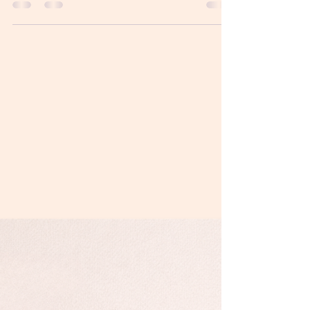
En début de grossesse, certaines femmes
ressentent déjà une sensation de jambes lourdes.
Pour d'autres, ce phénomène apparaît au fil des
mois et devient particulièrement marqué au
troisième trimestre. Le soir, les chevilles semblent
plus gonflées. Les chaussures deviennent
inconfortables. Les jambes paraissent tendues,
parfois douloureuses, et l'envie de les surélever
en fin de journée devient presque un réflexe.