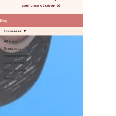
confiance et sérénité.
Blog
Grossesse
All Posts
Grossesse
Accouchement
Post-Partum
Portage bébé
Doula