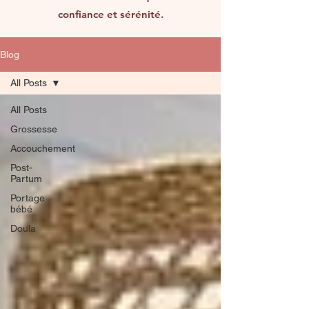
confiance et sérénité.
Blog
All Posts
All Posts
Grossesse
Accouchement
Post-
Partum
Portage
bébé
Doula