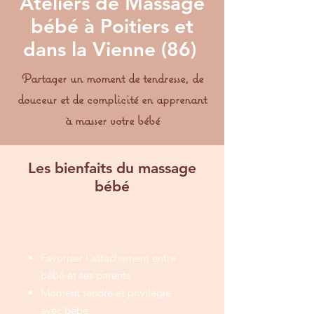
Ateliers de Massage
bébé à Poitiers et
dans la Vienne (86)
Partager un moment de tendresse, de
douceur et de complicité en apprenant
à masser votre bébé
Les bienfaits du massage
bébé
Ateliers massage bébé dans la Vienne 86
poitiers
Favoriser l'attachement entre
bébé et ses parents
Moment tendre et privilégié
avec bébé