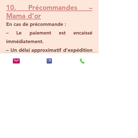
10. Précommandes –
Mama d’or
En cas de précommande :
– Le paiement est encaissé
immédiatement.
– Un délai approximatif d’expédition
est indiqué.
– Tout retard de production ne peut
ouvrir droit à indemnisation mais
peut donner lieu à un
remboursement sur demande.
11. Responsabilité
Les prestations proposées ne
remplacent en aucun cas un suivi
médical ou paramédical.