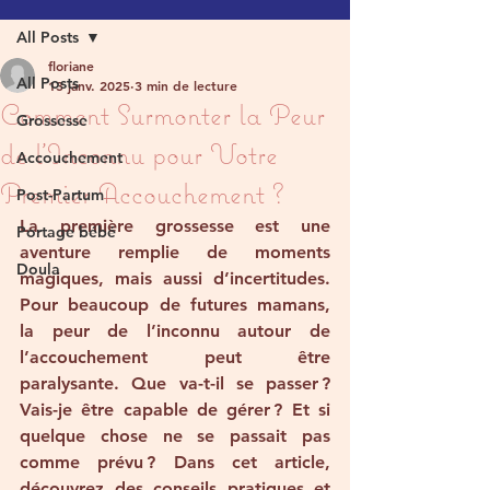
All Posts
floriane
All Posts
13 janv. 2025
3 min de lecture
Comment Surmonter la Peur
Grossesse
de l’Inconnu pour Votre
Accouchement
Premier Accouchement ?
Post-Partum
La première grossesse est une 
Portage bébé
aventure remplie de moments 
Doula
magiques, mais aussi d’incertitudes. 
Pour beaucoup de futures mamans, 
la peur de l’inconnu autour de 
l’accouchement peut être 
paralysante. Que va-t-il se passer ? 
Vais-je être capable de gérer ? Et si 
quelque chose ne se passait pas 
comme prévu ? Dans cet article, 
découvrez des conseils pratiques et 