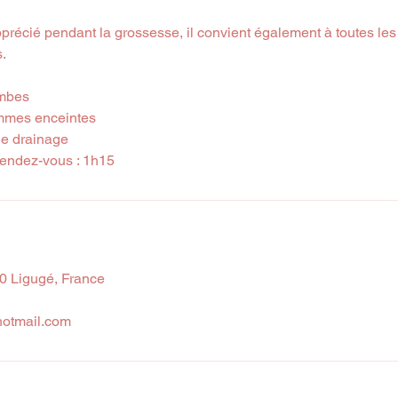
pprécié pendant la grossesse, il convient également à toutes le
s.
ambes
mmes enceintes
de drainage
rendez-vous : 1h15
0 Ligugé, France
hotmail.com