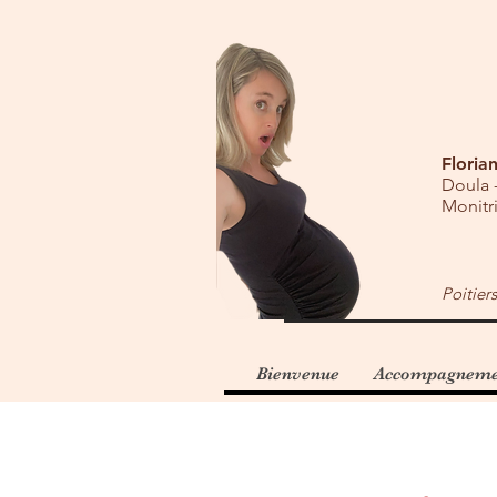
Floria
Doula -
Monitri
Poitier
Bienvenue
Accompagnemen