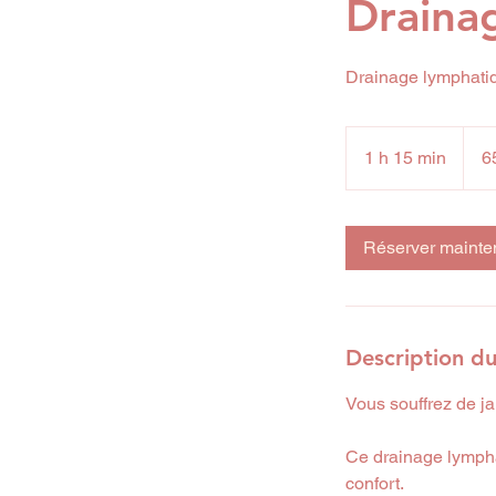
Draina
Drainage lymphatiq
65
euros
1 h 15 min
1
6
1
5
m
Réserver mainte
i
n
Description du
Vous souffrez de j
Ce drainage lympha
confort.