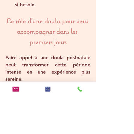
si besoin.
Le rôle d’une doula pour vous 
accompagner dans les 
premiers jours
Faire appel à une doula postnatale 
peut transformer cette période 
intense en une expérience plus 
sereine.
Soutien émotionnel
 : une écoute 
attentive pour partager vos joies 
et vos doutes.
Accompagnement pratique
 : 
conseils sur le soin du bébé, 
l’allaitement, ou l’organisation du 
quotidien.