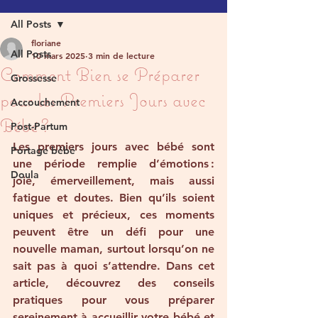
All Posts
floriane
All Posts
10 mars 2025
3 min de lecture
Comment Bien se Préparer
Grossesse
pour les Premiers Jours avec
Accouchement
Bébé ?
Post-Partum
Les premiers jours avec bébé sont 
Portage bébé
une période remplie d’émotions : 
Doula
joie, émerveillement, mais aussi 
fatigue et doutes. Bien qu’ils soient 
uniques et précieux, ces moments 
peuvent être un défi pour une 
nouvelle maman, surtout lorsqu’on ne 
sait pas à quoi s’attendre. Dans cet 
article, découvrez des conseils 
pratiques pour vous préparer 
sereinement à accueillir votre bébé et 